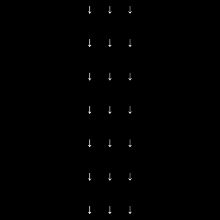
↓ ↓ ↓
↓ ↓ ↓
↓ ↓ ↓
↓ ↓ ↓
↓ ↓ ↓
↓ ↓ ↓
↓ ↓ ↓