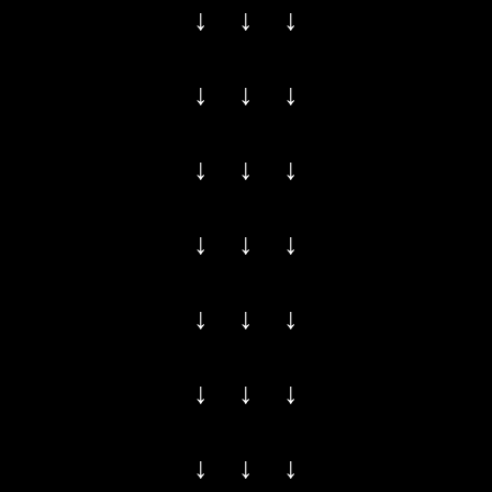
↓ ↓ ↓
↓ ↓ ↓
↓ ↓ ↓
↓ ↓ ↓
↓ ↓ ↓
↓ ↓ ↓
↓ ↓ ↓