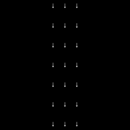
↓ ↓ ↓
↓ ↓ ↓
↓ ↓ ↓
↓ ↓ ↓
↓ ↓ ↓
↓ ↓ ↓
↓ ↓ ↓