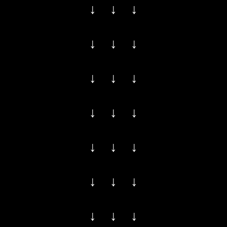
↓ ↓ ↓
↓ ↓ ↓
↓ ↓ ↓
↓ ↓ ↓
↓ ↓ ↓
↓ ↓ ↓
↓ ↓ ↓