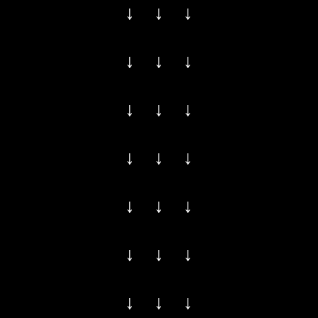
↓ ↓ ↓
↓ ↓ ↓
↓ ↓ ↓
↓ ↓ ↓
↓ ↓ ↓
↓ ↓ ↓
↓ ↓ ↓