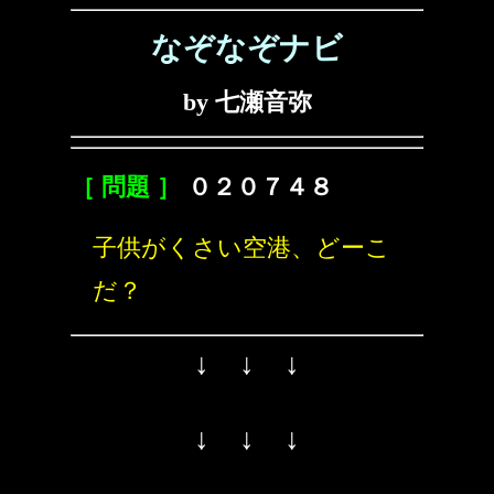
なぞなぞナビ
by 七瀬音弥
［ 問題 ］
０２０７４８
子供がくさい空港、どーこ
だ？
↓ ↓ ↓
↓ ↓ ↓