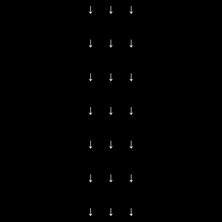
↓ ↓ ↓
↓ ↓ ↓
↓ ↓ ↓
↓ ↓ ↓
↓ ↓ ↓
↓ ↓ ↓
↓ ↓ ↓