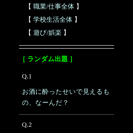
【
職業/仕事全体
】
【
学校生活全体
】
【
遊び/娯楽
】
［ ランダム出題 ］
Q.1
お酒に酔ったせいで見えるも
の、なーんだ？
Q.2