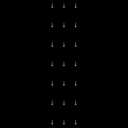
↓ ↓ ↓
↓ ↓ ↓
↓ ↓ ↓
↓ ↓ ↓
↓ ↓ ↓
↓ ↓ ↓
↓ ↓ ↓