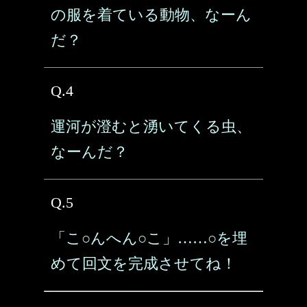
の服を着ている動物、なーん
だ？
Q.4
運河が澄むと湧いてくる虫、
なーんだ？
Q.5
「こ○んへん○こ」……○を埋
めて回文を完成させてね！