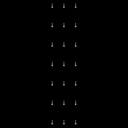
↓ ↓ ↓
↓ ↓ ↓
↓ ↓ ↓
↓ ↓ ↓
↓ ↓ ↓
↓ ↓ ↓
↓ ↓ ↓