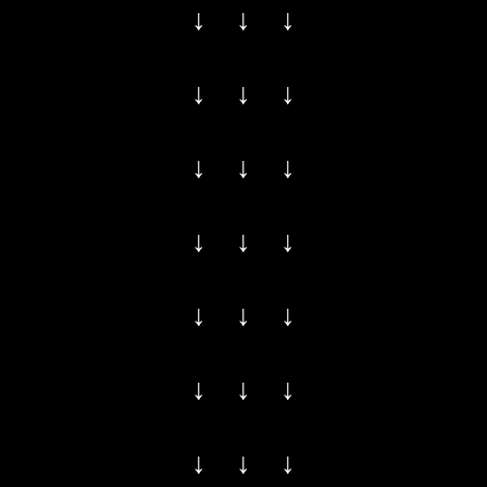
↓ ↓ ↓
↓ ↓ ↓
↓ ↓ ↓
↓ ↓ ↓
↓ ↓ ↓
↓ ↓ ↓
↓ ↓ ↓