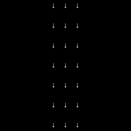
↓ ↓ ↓
↓ ↓ ↓
↓ ↓ ↓
↓ ↓ ↓
↓ ↓ ↓
↓ ↓ ↓
↓ ↓ ↓