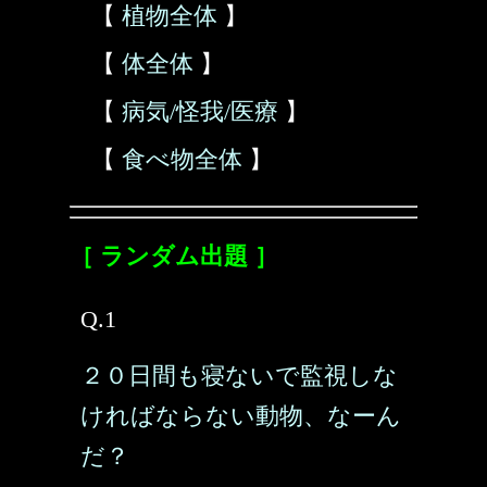
【
植物全体
】
【
体全体
】
【
病気/怪我/医療
】
【
食べ物全体
】
［ ランダム出題 ］
Q.1
２０日間も寝ないで監視しな
ければならない動物、なーん
だ？