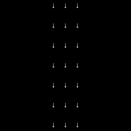
↓ ↓ ↓
↓ ↓ ↓
↓ ↓ ↓
↓ ↓ ↓
↓ ↓ ↓
↓ ↓ ↓
↓ ↓ ↓