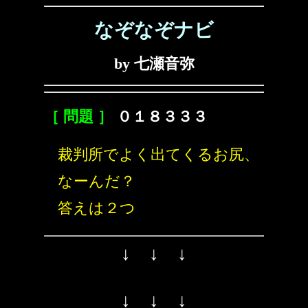
なぞなぞナビ
by 七瀬音弥
［ 問題 ］
０１８３３３
裁判所でよく出てくるお尻、
なーんだ？
答えは２つ
↓ ↓ ↓
↓ ↓ ↓