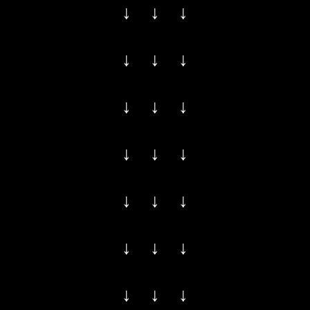
↓ ↓ ↓
↓ ↓ ↓
↓ ↓ ↓
↓ ↓ ↓
↓ ↓ ↓
↓ ↓ ↓
↓ ↓ ↓