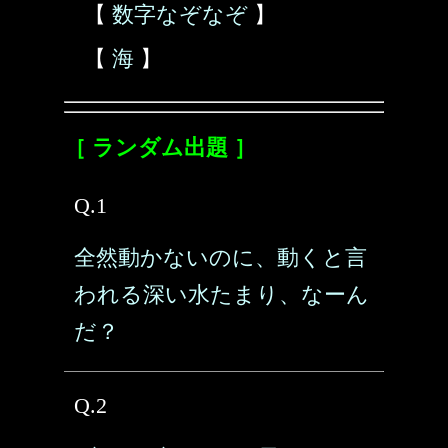
【
数字なぞなぞ
】
【
海
】
［ ランダム出題 ］
Q.1
全然動かないのに、動くと言
われる深い水たまり、なーん
だ？
Q.2