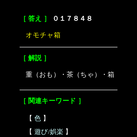
［ 答え ］
０１７８４８
オモチャ箱
［ 解説 ］
重（おも）・茶（ちゃ）・箱
［ 関連キーワード ］
【
色
】
【
遊び/娯楽
】