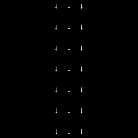
↓ ↓ ↓
↓ ↓ ↓
↓ ↓ ↓
↓ ↓ ↓
↓ ↓ ↓
↓ ↓ ↓
↓ ↓ ↓