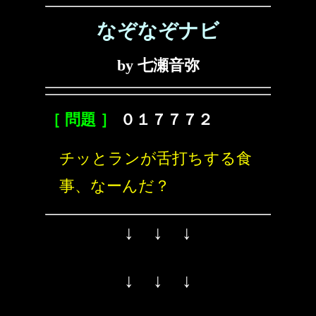
なぞなぞナビ
by 七瀬音弥
［ 問題 ］
０１７７７２
チッとランが舌打ちする食
事、なーんだ？
↓ ↓ ↓
↓ ↓ ↓