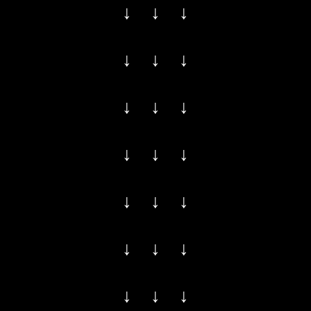
↓ ↓ ↓
↓ ↓ ↓
↓ ↓ ↓
↓ ↓ ↓
↓ ↓ ↓
↓ ↓ ↓
↓ ↓ ↓