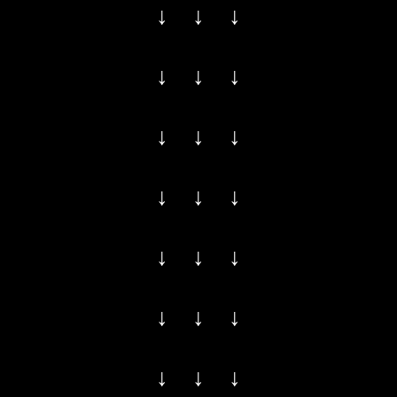
↓ ↓ ↓
↓ ↓ ↓
↓ ↓ ↓
↓ ↓ ↓
↓ ↓ ↓
↓ ↓ ↓
↓ ↓ ↓