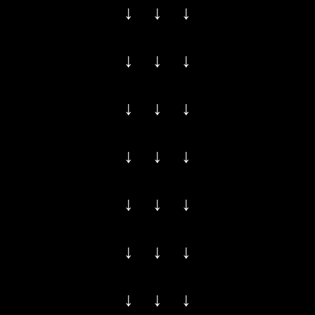
↓ ↓ ↓
↓ ↓ ↓
↓ ↓ ↓
↓ ↓ ↓
↓ ↓ ↓
↓ ↓ ↓
↓ ↓ ↓