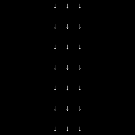
↓ ↓ ↓
↓ ↓ ↓
↓ ↓ ↓
↓ ↓ ↓
↓ ↓ ↓
↓ ↓ ↓
↓ ↓ ↓