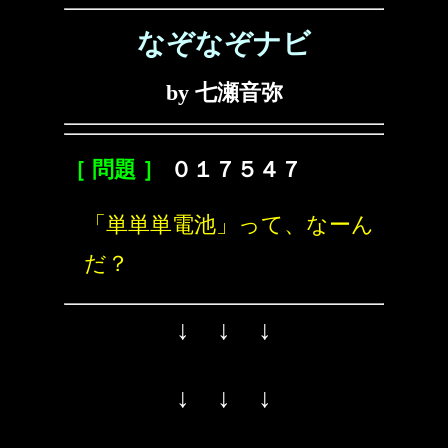
なぞなぞナビ
by 七瀬音弥
［ 問題 ］
０１７５４７
「単単単電池」って、なーん
だ？
↓ ↓ ↓
↓ ↓ ↓