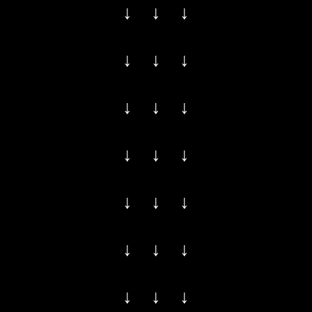
↓ ↓ ↓
↓ ↓ ↓
↓ ↓ ↓
↓ ↓ ↓
↓ ↓ ↓
↓ ↓ ↓
↓ ↓ ↓