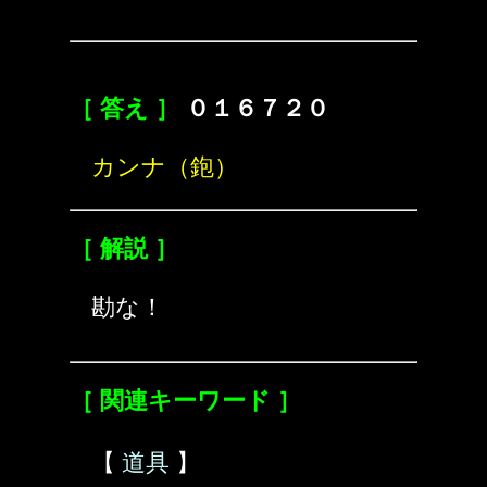
［ 答え ］
０１６７２０
カンナ（鉋）
［ 解説 ］
勘な！
［ 関連キーワード ］
【
道具
】