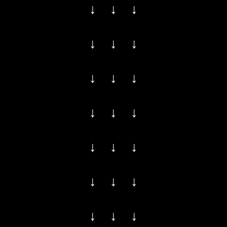
↓ ↓ ↓
↓ ↓ ↓
↓ ↓ ↓
↓ ↓ ↓
↓ ↓ ↓
↓ ↓ ↓
↓ ↓ ↓