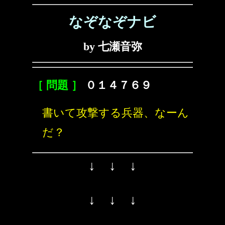
なぞなぞナビ
by 七瀬音弥
［ 問題 ］
０１４７６９
書いて攻撃する兵器、なーん
だ？
↓ ↓ ↓
↓ ↓ ↓