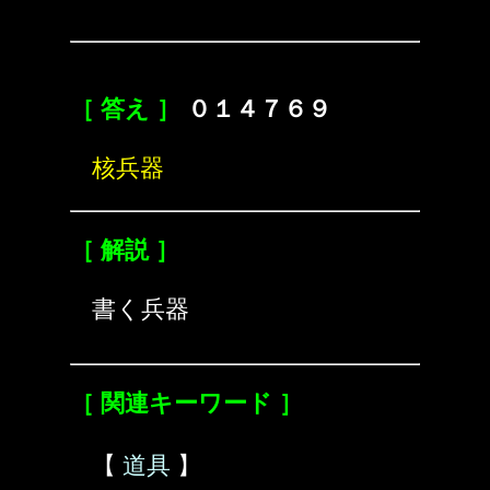
［ 答え ］
０１４７６９
核兵器
［ 解説 ］
書く兵器
［ 関連キーワード ］
【
道具
】