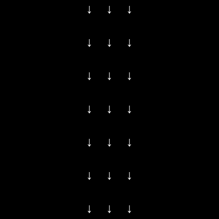
↓ ↓ ↓
↓ ↓ ↓
↓ ↓ ↓
↓ ↓ ↓
↓ ↓ ↓
↓ ↓ ↓
↓ ↓ ↓