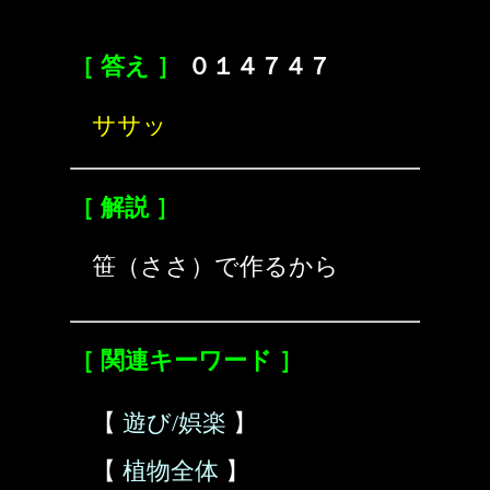
［ 答え ］
０１４７４７
ササッ
［ 解説 ］
笹（ささ）で作るから
［ 関連キーワード ］
【
遊び/娯楽
】
【
植物全体
】