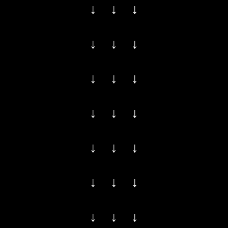
↓ ↓ ↓
↓ ↓ ↓
↓ ↓ ↓
↓ ↓ ↓
↓ ↓ ↓
↓ ↓ ↓
↓ ↓ ↓