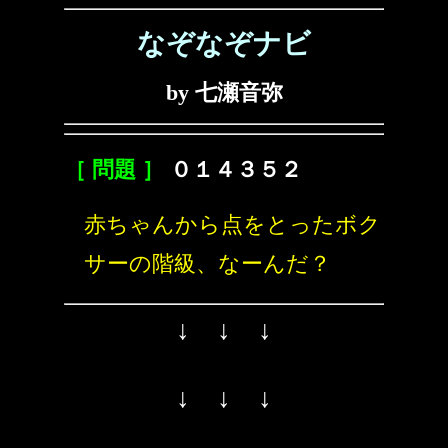
なぞなぞナビ
by 七瀬音弥
［ 問題 ］
０１４３５２
赤ちゃんから点をとったボク
サーの階級、なーんだ？
↓ ↓ ↓
↓ ↓ ↓