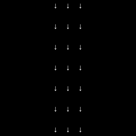
↓ ↓ ↓
↓ ↓ ↓
↓ ↓ ↓
↓ ↓ ↓
↓ ↓ ↓
↓ ↓ ↓
↓ ↓ ↓