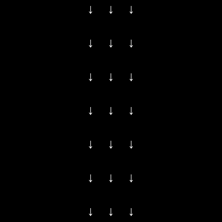
↓ ↓ ↓
↓ ↓ ↓
↓ ↓ ↓
↓ ↓ ↓
↓ ↓ ↓
↓ ↓ ↓
↓ ↓ ↓