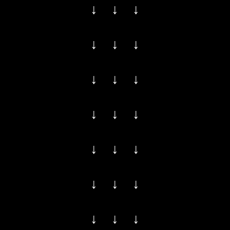
↓ ↓ ↓
↓ ↓ ↓
↓ ↓ ↓
↓ ↓ ↓
↓ ↓ ↓
↓ ↓ ↓
↓ ↓ ↓