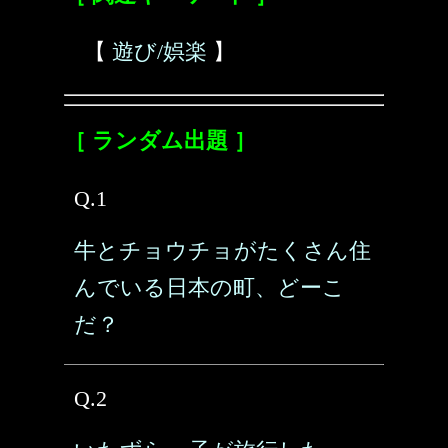
【
遊び/娯楽
】
［ ランダム出題 ］
Q.1
牛とチョウチョがたくさん住
んでいる日本の町、どーこ
だ？
Q.2