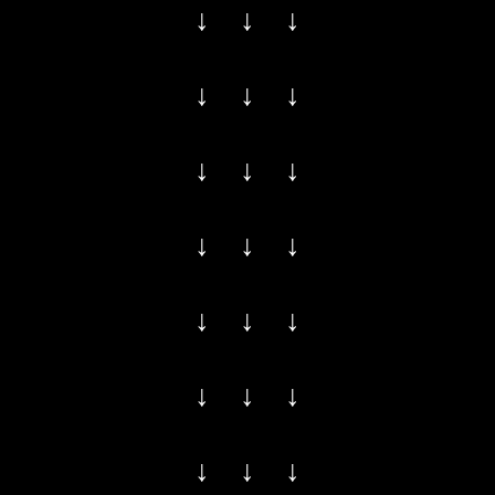
↓ ↓ ↓
↓ ↓ ↓
↓ ↓ ↓
↓ ↓ ↓
↓ ↓ ↓
↓ ↓ ↓
↓ ↓ ↓