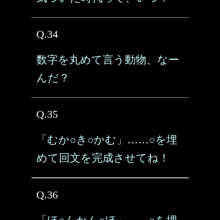
Q.34
数字を丸めて言う動物、なー
んだ？
Q.35
「むか○き○かむ」……○を埋
めて回文を完成させてね！
Q.36