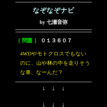
なぞなぞナビ
by 七瀬音弥
［ 問題 ］
０１３６０７
4WDやモトクロスでもない
のに、山や林の中を走りそう
な車、なーんだ？
↓ ↓ ↓
↓ ↓ ↓