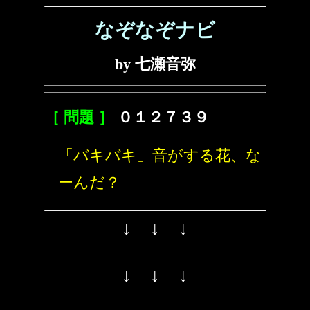
なぞなぞナビ
by 七瀬音弥
［ 問題 ］
０１２７３９
「バキバキ」音がする花、な
ーんだ？
↓ ↓ ↓
↓ ↓ ↓