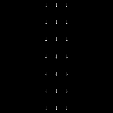
↓ ↓ ↓
↓ ↓ ↓
↓ ↓ ↓
↓ ↓ ↓
↓ ↓ ↓
↓ ↓ ↓
↓ ↓ ↓