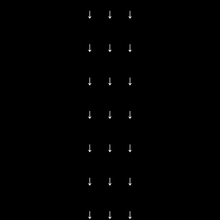
↓ ↓ ↓
↓ ↓ ↓
↓ ↓ ↓
↓ ↓ ↓
↓ ↓ ↓
↓ ↓ ↓
↓ ↓ ↓