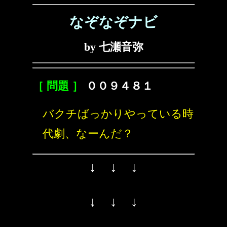
なぞなぞナビ
by 七瀬音弥
［ 問題 ］
００９４８１
バクチばっかりやっている時
代劇、なーんだ？
↓ ↓ ↓
↓ ↓ ↓