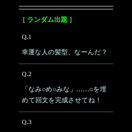
［ ランダム出題 ］
Q.1
幸運な人の髪型、なーんだ？
Q.2
「なみ○め○みな」……○を埋
めて回文を完成させてね！
Q.3