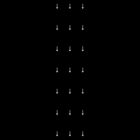
↓ ↓ ↓
↓ ↓ ↓
↓ ↓ ↓
↓ ↓ ↓
↓ ↓ ↓
↓ ↓ ↓
↓ ↓ ↓