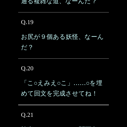
通る複雑な道、なーんだ？
Q.19
お尻が９個ある妖怪、なーん
だ？
Q.20
「こ○えみえ○こ」……○を埋
めて回文を完成させてね！
Q.21