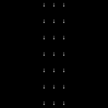
↓ ↓ ↓
↓ ↓ ↓
↓ ↓ ↓
↓ ↓ ↓
↓ ↓ ↓
↓ ↓ ↓
↓ ↓ ↓