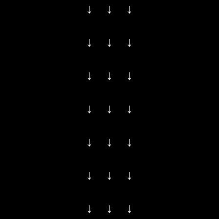
↓ ↓ ↓
↓ ↓ ↓
↓ ↓ ↓
↓ ↓ ↓
↓ ↓ ↓
↓ ↓ ↓
↓ ↓ ↓