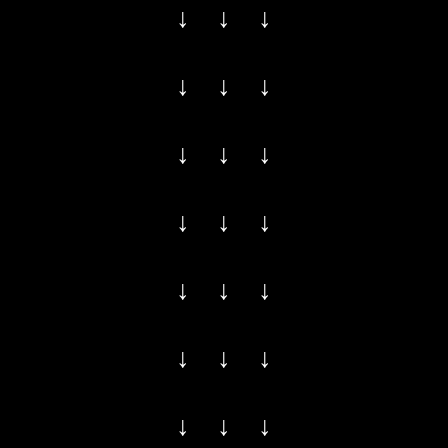
↓ ↓ ↓
↓ ↓ ↓
↓ ↓ ↓
↓ ↓ ↓
↓ ↓ ↓
↓ ↓ ↓
↓ ↓ ↓