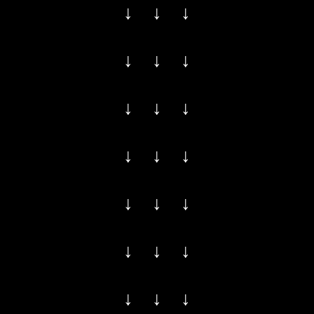
↓ ↓ ↓
↓ ↓ ↓
↓ ↓ ↓
↓ ↓ ↓
↓ ↓ ↓
↓ ↓ ↓
↓ ↓ ↓