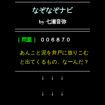
なぞなぞナビ
by 七瀬音弥
［ 問題 ］
００６８７０
あんこと泥を井戸に放りこむ
と出てくるもの、なーんだ？
↓ ↓ ↓
↓ ↓ ↓