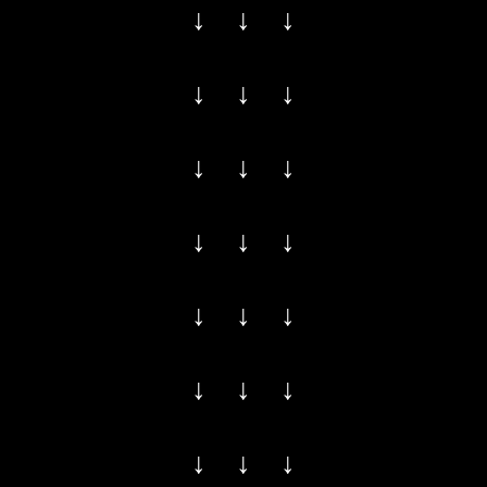
↓ ↓ ↓
↓ ↓ ↓
↓ ↓ ↓
↓ ↓ ↓
↓ ↓ ↓
↓ ↓ ↓
↓ ↓ ↓