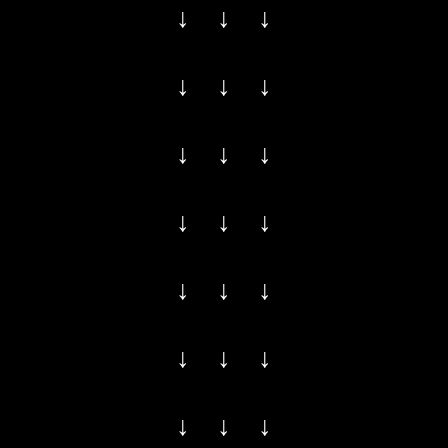
↓ ↓ ↓
↓ ↓ ↓
↓ ↓ ↓
↓ ↓ ↓
↓ ↓ ↓
↓ ↓ ↓
↓ ↓ ↓