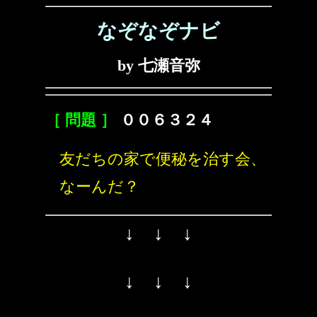
なぞなぞナビ
by 七瀬音弥
［ 問題 ］
００６３２４
友だちの家で便秘を治す会、
なーんだ？
↓ ↓ ↓
↓ ↓ ↓