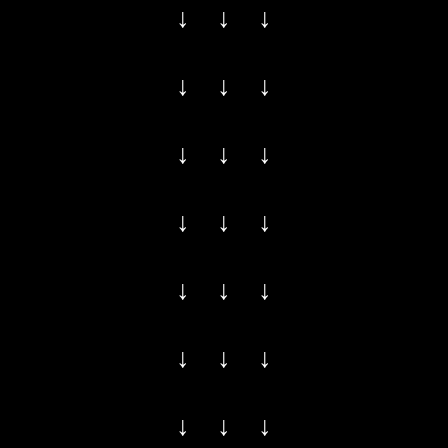
↓ ↓ ↓
↓ ↓ ↓
↓ ↓ ↓
↓ ↓ ↓
↓ ↓ ↓
↓ ↓ ↓
↓ ↓ ↓