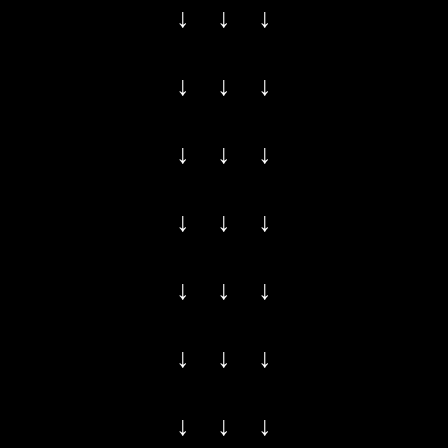
↓ ↓ ↓
↓ ↓ ↓
↓ ↓ ↓
↓ ↓ ↓
↓ ↓ ↓
↓ ↓ ↓
↓ ↓ ↓