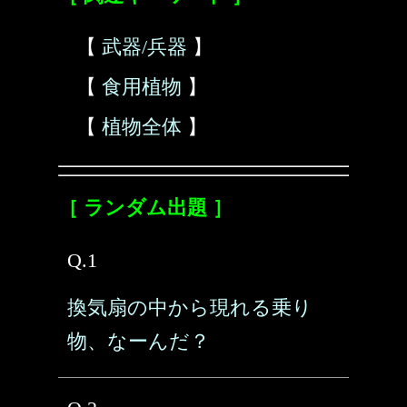
【
武器/兵器
】
【
食用植物
】
【
植物全体
】
［ ランダム出題 ］
Q.1
換気扇の中から現れる乗り
物、なーんだ？