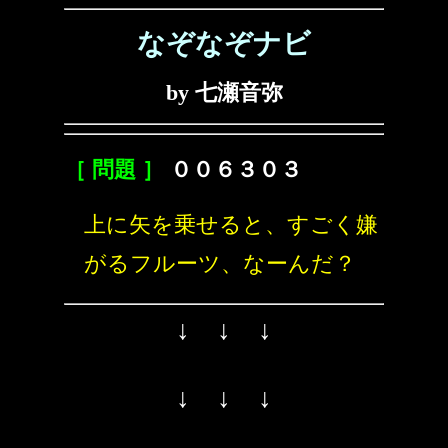
なぞなぞナビ
by 七瀬音弥
［ 問題 ］
００６３０３
上に矢を乗せると、すごく嫌
がるフルーツ、なーんだ？
↓ ↓ ↓
↓ ↓ ↓