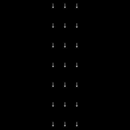
↓ ↓ ↓
↓ ↓ ↓
↓ ↓ ↓
↓ ↓ ↓
↓ ↓ ↓
↓ ↓ ↓
↓ ↓ ↓