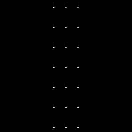
↓ ↓ ↓
↓ ↓ ↓
↓ ↓ ↓
↓ ↓ ↓
↓ ↓ ↓
↓ ↓ ↓
↓ ↓ ↓