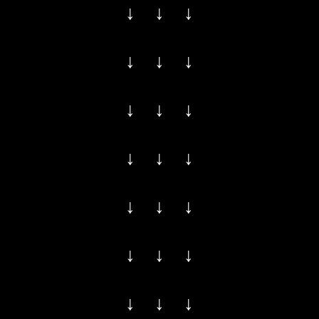
↓ ↓ ↓
↓ ↓ ↓
↓ ↓ ↓
↓ ↓ ↓
↓ ↓ ↓
↓ ↓ ↓
↓ ↓ ↓