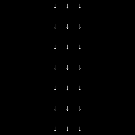
↓ ↓ ↓
↓ ↓ ↓
↓ ↓ ↓
↓ ↓ ↓
↓ ↓ ↓
↓ ↓ ↓
↓ ↓ ↓