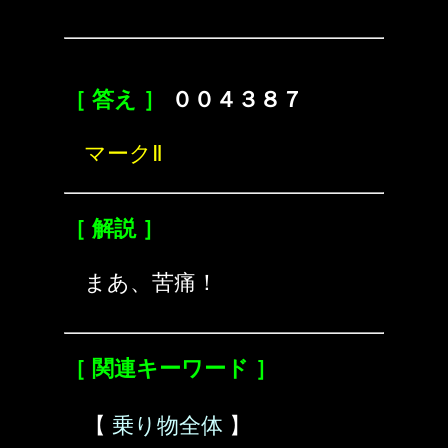
［ 答え ］
００４３８７
マークⅡ
［ 解説 ］
まあ、苦痛！
［ 関連キーワード ］
【
乗り物全体
】