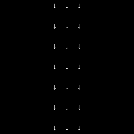
↓ ↓ ↓
↓ ↓ ↓
↓ ↓ ↓
↓ ↓ ↓
↓ ↓ ↓
↓ ↓ ↓
↓ ↓ ↓