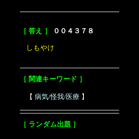
［ 答え ］
００４３７８
しもやけ
［ 関連キーワード ］
【
病気/怪我/医療
】
［ ランダム出題 ］