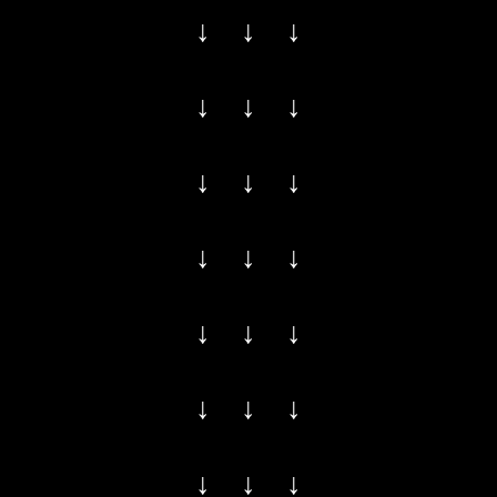
↓ ↓ ↓
↓ ↓ ↓
↓ ↓ ↓
↓ ↓ ↓
↓ ↓ ↓
↓ ↓ ↓
↓ ↓ ↓