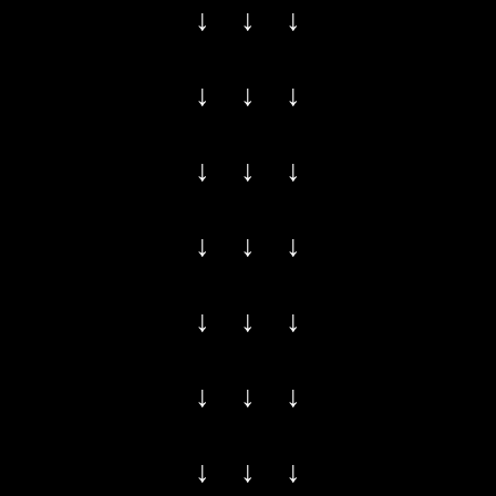
↓ ↓ ↓
↓ ↓ ↓
↓ ↓ ↓
↓ ↓ ↓
↓ ↓ ↓
↓ ↓ ↓
↓ ↓ ↓