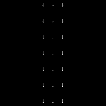
↓ ↓ ↓
↓ ↓ ↓
↓ ↓ ↓
↓ ↓ ↓
↓ ↓ ↓
↓ ↓ ↓
↓ ↓ ↓