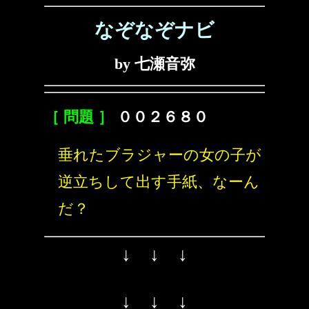
なぞなぞナビ
by 七瀬音弥
［ 問題 ］
００２６８０
垂れたブラジャーの女の子が
逆立ちして出す手紙、なーん
だ？
↓ ↓ ↓
↓ ↓ ↓